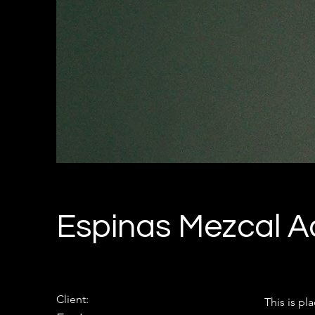
Espinas Mezcal A
Client:
This is pl