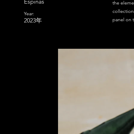
Espinas
the eleme
collectio
Year:
2023年
panel on t